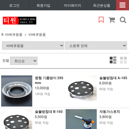
로그인
회원가입
마이페이지
최근본상품
8. 바베큐용품
바베큐용품
정렬
원형 기름받이 295
숯불받침대 A-185
mm
6,500원
13,000원
60원 적립
120원 적립
숯불받침대 B-165
자동가스토치
5,500원
3,900원
50원 적립
40원 적립