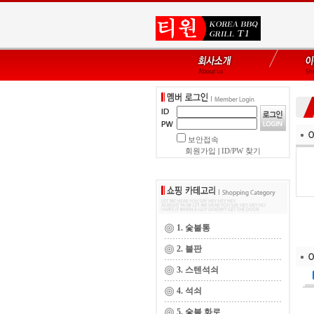
보안접속
회원가입
|
ID/PW 찾기
1. 숯불통
2. 불판
3. 스텐석쇠
4. 석쇠
5. 숯불 화로