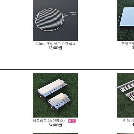
295mm 옛날화로 스텐석쇠
훈제뚜껑
13,000원
히트화로 (스텐레스)
티원 
54,000원