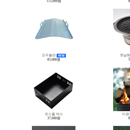
115,000원
모두불판
옛날화
85,000원
유스풀 박스
티원
37,000원