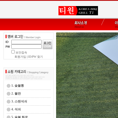
보안접속
회원가입
|
ID/PW 찾기
1. 숯불통
2. 불판
3. 스텐석쇠
4. 석쇠
5. 숯불 화로