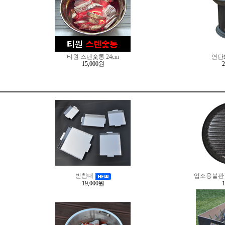
티원 스텐숯통 24cm
연탄
15,000원
받침대
업소용불판
19,000원