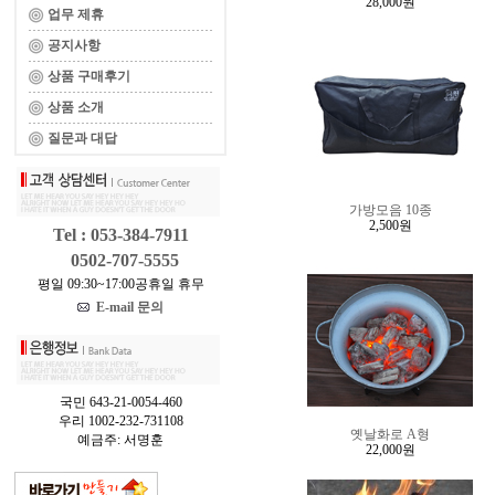
28,000원
업무 제휴
공지사항
상품 구매후기
상품 소개
질문과 대답
가방모음 10종
2,500원
Tel : 053-384-7911
0502-707-5555
평일 09:30~17:00공휴일 휴무
E-mail 문의
국민 643-21-0054-460
우리 1002-232-731108
옛날화로 A형
예금주: 서명훈
22,000원