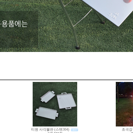
티원 사각불판 (스텐304)
초극강