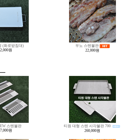
 (화로받침대)
우노 스텐불판
32,000원
22,000원
NEW 스텐불판
티원 대형 스텐 사각불판 700
47,000원
260,000원