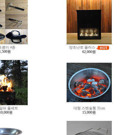
초괭이 4종
양초난로 플러스
1,500원
62,000원
알파 풀세트
대형 스텐숯통 31cm
10,000원
15,000원