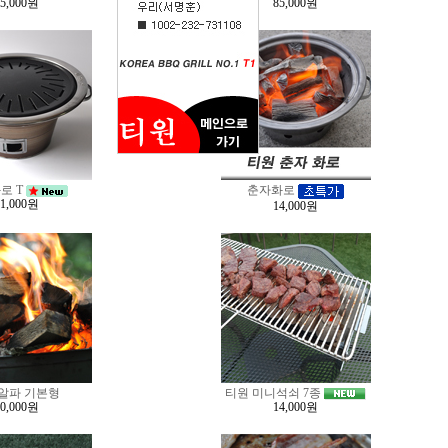
85,000원
85,000원
로 T
춘자화로
51,000원
14,000원
알파 기본형
티원 미니석쇠 7종
80,000원
14,000원